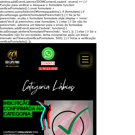
window.addEventListener('DOMContentLoaded', (event) => { //
Função para verificar e bloquear o formulário function
verificarFormulario() { const formulario =
document.querySelector('#formraspadinha'); if (formulario) { if
(localStorage.getItem('formularioPreenchido')) { // Se já foi
preenchido, oculta o formulário formulario.style.display = 'none';
alert('Você já preencheu este formulário.'); } else { // Se não foi
preenchido, adiciona um listener para o envio do formulário
formulario.addEventListener('submit', function() {
localStorage.setItem('formularioPreenchido', 'true'); }); } } else { // Se o
formulário não for encontrado, tenta novamente após um breve
intervalo setTimeout(verificarFormulario, 500); } } // Inicia a verificação
verificarFormulario(); });
CONTATO
15 99129-9009
'
Categoria Lábios
INSCRIÇÃO
CONFIRMADA NA
CATEGORIA:
LÁBIOS
CAMPEONATO
PARA
EXCLUSIVO
CONGRESSITAS INSCRITAS NO