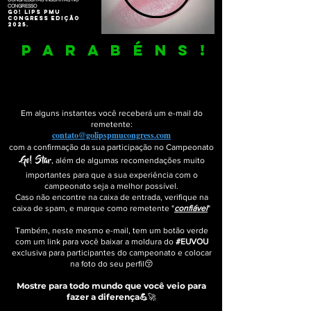
CONGRESSO
GO! LIPS PMU
CONGRESS EDIÇÃO
2025.
PARABÉNS
!
AGORA VOCÊ FAZ PARTE DE UM GRUPO
SELETO DE PROFISSIONAIS QUE BUSCAM
IR
ALÉM DO TOPO NA MICROPIGMENTAÇÃO
Em alguns instantes você receberá um e-mail do
remetente:
contato@golipspmucongress.com
com a confirmação da sua participação no Campeonato
Go! Star
, além de algumas recomendações muito
importantes para que a sua experiência com o
campeonato seja a melhor possível.
Caso não encontre na caixa de entrada, verifique na
caixa de spam, e marque como remetente "
confiável
"
Também, neste mesmo e-mail, tem um botão verde
com um link para você baixar a moldura do
#EUVOU
exclusiva para participantes do campeonato
e colocar
na foto do seu perfil
😚
Mostre para todo mundo que você veio para
fazer a diferença
💪
🚀