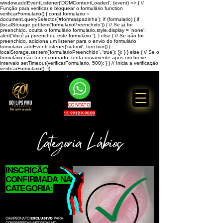
window.addEventListener('DOMContentLoaded', (event) => { //
Função para verificar e bloquear o formulário function
verificarFormulario() { const formulario =
document.querySelector('#formraspadinha'); if (formulario) { if
(localStorage.getItem('formularioPreenchido')) { // Se já foi
preenchido, oculta o formulário formulario.style.display = 'none';
alert('Você já preencheu este formulário.'); } else { // Se não foi
preenchido, adiciona um listener para o envio do formulário
formulario.addEventListener('submit', function() {
localStorage.setItem('formularioPreenchido', 'true'); }); } } else { // Se o
formulário não for encontrado, tenta novamente após um breve
intervalo setTimeout(verificarFormulario, 500); } } // Inicia a verificação
verificarFormulario(); });
CONTATO
15 99129-9009
'
Categoria Lábios
INSCRIÇÃO
CONFIRMADA NA
CATEGORIA:
LÁBIOS
CAMPEONATO
PARA
EXCLUSIVO
CONGRESSITAS INSCRITAS NO