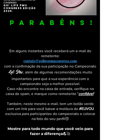
CONGRESSO
GO! LIPS PMU
CONGRESS EDIÇÃO
2025.
PARABÉNS
!
AGORA VOCÊ FAZ PARTE DE UM GRUPO
SELETO DE PROFISSIONAIS QUE BUSCAM
IR
ALÉM DO TOPO NA MICROPIGMENTAÇÃO
Em alguns instantes você receberá um e-mail do
remetente:
contato@golipspmucongress.com
com a confirmação da sua participação no Campeonato
Go! Star
, além de algumas recomendações muito
importantes para que a sua experiência com o
campeonato seja a melhor possível.
Caso não encontre na caixa de entrada, verifique na
caixa de spam, e marque como remetente "
confiável
"
Também, neste mesmo e-mail, tem um botão verde
com um link para você baixar a moldura do
#EUVOU
exclusiva para participantes do campeonato
e colocar
na foto do seu perfil
😚
Mostre para todo mundo que você veio para
fazer a diferença
💪
🚀